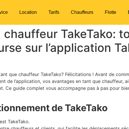
vice
Location
Tarifs
Chauffeurs
Flotte
chauffeur TakeTako: to
urse sur l’application T
tant que chauffeur TakeTako? Félicitations ! Avant de comm
t de l’application, vos avantages en tant que chauffeur, a
jet. Ce guide complet vous accompagne pas à pas pour bien 
ctionnement de TakeTako
’est TakeTako.
entre chauffeurs et clients, qui facilite les déplacements séc