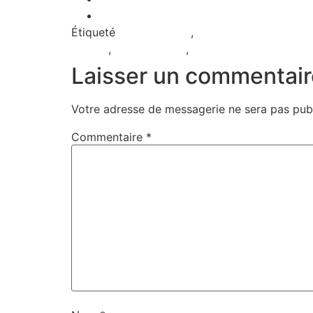
Alcool et conduite : les vrais risques qu
Étiqueté
course privée
,
Devenir chauffeur Ta
Douala
,
Taxi Yaoundé
,
Voiture avec chauffeur
Laisser un commentair
Votre adresse de messagerie ne sera pas publ
Commentaire
*