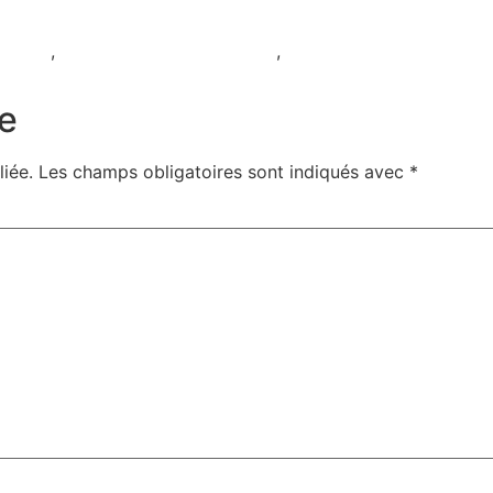
e vous ignorez
keTako
,
guide chauffeur TakeTako
,
première course TakeTa
e
iée.
Les champs obligatoires sont indiqués avec
*