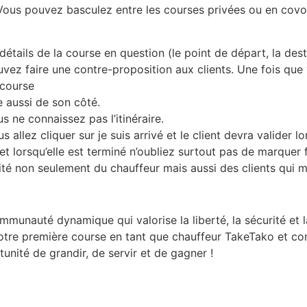
ous pouvez basculez entre les courses privées ou en covoit
étails de la course en question (le point de départ, la desti
uvez faire une contre-proposition aux clients. Une fois que
 course
e aussi de son côté.
s ne connaissez pas l’itinéraire.
 allez cliquer sur je suis arrivé et le client devra valider lo
 lorsqu’elle est terminé n’oubliez surtout pas de marquer fin
ité non seulement du chauffeur mais aussi des clients qui 
munauté dynamique qui valorise la liberté, la sécurité et la
votre première course en tant que chauffeur TakeTako et co
nité de grandir, de servir et de gagner !
R UNE APPLICATION DE TRANSPORT AU CAMEROUN SAN