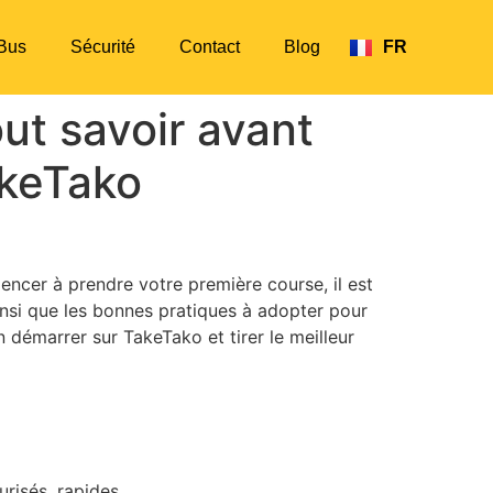
Bus
Sécurité
Contact
Blog
FR
EN
ut savoir avant
akeTako
encer à prendre votre première course, il est
insi que les bonnes pratiques à adopter pour
démarrer sur TakeTako et tirer le meilleur
urisés, rapides.