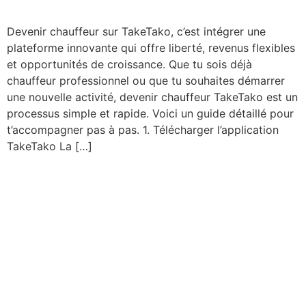
Devenir chauffeur sur TakeTako, c’est intégrer une
plateforme innovante qui offre liberté, revenus flexibles
et opportunités de croissance. Que tu sois déjà
chauffeur professionnel ou que tu souhaites démarrer
une nouvelle activité, devenir chauffeur TakeTako est un
processus simple et rapide. Voici un guide détaillé pour
t’accompagner pas à pas. 1. Télécharger l’application
TakeTako La […]
Guide du nouveau
chauffeur TakeTako: tout
savoir avant votre première
course sur l’application
TakeTako