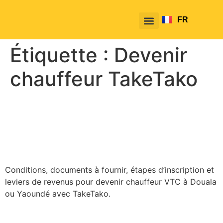
FR
EN
Étiquette :
Devenir
chauffeur TakeTako
Comment devenir chauffeur
VTC au Cameroun :
documents et démarches
Conditions, documents à fournir, étapes d’inscription et
leviers de revenus pour devenir chauffeur VTC à Douala
ou Yaoundé avec TakeTako.
Comment créer un compte