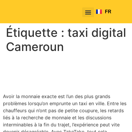
FR
EN
Étiquette :
taxi digital
Cameroun
Comment utiliser TakeTako
pour payer sans monnaie ?
Avoir la monnaie exacte est l’un des plus grands
problèmes lorsqu’on emprunte un taxi en ville. Entre les
chauffeurs qui n’ont pas de petite coupure, les retards
liés à la recherche de monnaie et les discussions
interminables à la fin du trajet, l’expérience peut vite
devenir désagréable. Avec TakeTako, tout cela