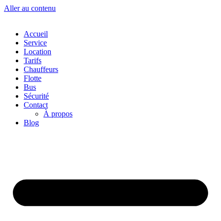
Aller au contenu
Accueil
Service
Location
Tarifs
Chauffeurs
Flotte
Bus
Sécurité
Contact
À propos
Blog