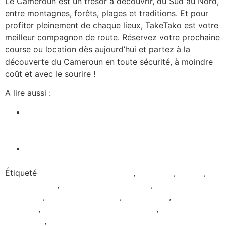
Le Cameroun est un trésor à découvrir, du Sud au Nord,
entre montagnes, forêts, plages et traditions. Et pour
profiter pleinement de chaque lieux, TakeTako est votre
meilleur compagnon de route. Réservez votre prochaine
course ou location dès aujourd’hui et partez à la
découverte du Cameroun en toute sécurité, à moindre
coût et avec le sourire !
A lire aussi :
Foumban, la cité des arts et des rois : explorez-la
en toute liberté avec TakeTako et son service de
location de voiture
Kribi et ses cascades en période de fêtes :
préparez votre trajet avec TakeTako
Étiqueté
Application de transport
,
chauffeur
,
course
,
course privée
,
Covoiturage Cameroun
,
Lieux à visiter au
cameroun
,
location de voiture
,
Taxi Douala
,
Taxi
Yaoundé
,
top 10 destinations cameroun
,
visiter le
Cameroun
,
Voiture avec chauffeur