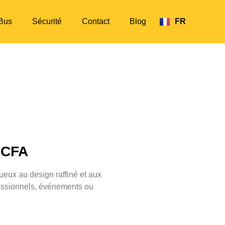
Bus
Sécurité
Contact
Blog
FR
EN
FCFA
eux au design raffiné et aux
essionnels, événements ou