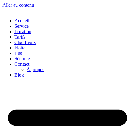
Aller au contenu
Accueil
Service
Location
Tarifs
Chauffeurs
Flotte
Bus
Sécurité
Contact
À propos
Blog