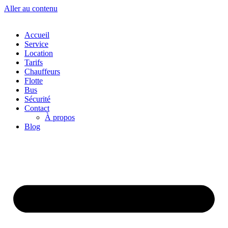
Aller au contenu
Accueil
Service
Location
Tarifs
Chauffeurs
Flotte
Bus
Sécurité
Contact
À propos
Blog