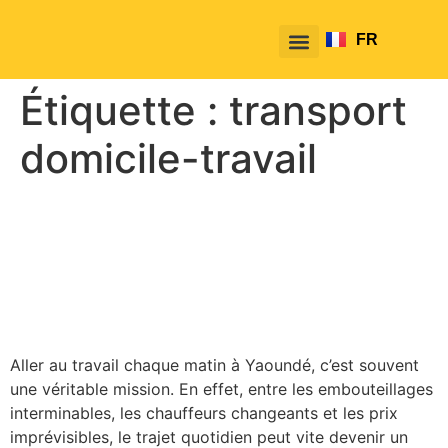
FR
EN
Étiquette :
transport
domicile-travail
Allez au travail comme un
boss avec l’abonnement du
mois TakeTako
Aller au travail chaque matin à Yaoundé, c’est souvent
une véritable mission. En effet, entre les embouteillages
interminables, les chauffeurs changeants et les prix
imprévisibles, le trajet quotidien peut vite devenir un