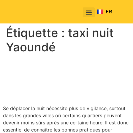
FR
EN
Étiquette :
taxi nuit
Yaoundé
Les zones à éviter la nuit et
comment se déplacer en
sécurité avec TakeTako
Se déplacer la nuit nécessite plus de vigilance, surtout
dans les grandes villes où certains quartiers peuvent
devenir moins sûrs après une certaine heure. Il est donc
essentiel de connaître les bonnes pratiques pour