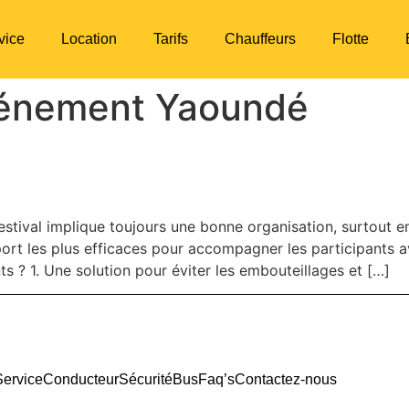
vice
Location
Tarifs
Chauffeurs
Flotte
vénement Yaoundé
 : ce que les visiteurs doiven
estival implique toujours une bonne organisation, surtout 
port les plus efficaces pour accompagner les participants 
s ? 1. Une solution pour éviter les embouteillages et […]
Service
Conducteur
Sécurité
Bus
Faq’s
Contactez-nous