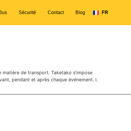
Bus
Sécurité
Contact
Blog
FR
EN
t savoir
en matière de transport. Taketako s’impose
avant, pendant et après chaque événement. I.