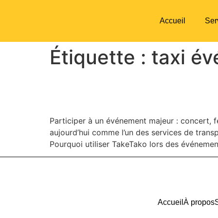
Accueil
Ser
Étiquette :
taxi é
TakeTako et événements
Participer à un événement majeur : concert, f
aujourd’hui comme l’un des services de trans
Pourquoi utiliser TakeTako lors des événement
Accueil
À propos