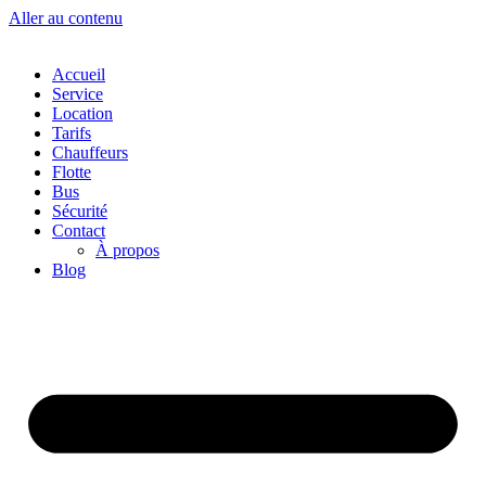
Aller au contenu
Accueil
Service
Location
Tarifs
Chauffeurs
Flotte
Bus
Sécurité
Contact
À propos
Blog