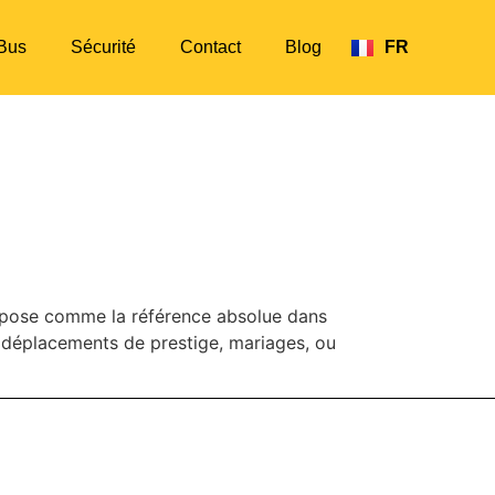
Bus
Sécurité
Contact
Blog
FR
EN
E SUR ROUES AVEC
’impose comme la référence absolue dans
s déplacements de prestige, mariages, ou