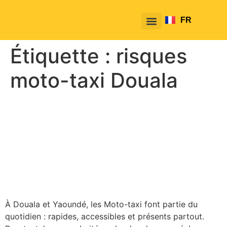
FR
EN
Étiquette :
risques
moto-taxi Douala
Moto-taxi à Douala ou
Yaoundé : quels risques et
quelles alternatives plus
sûres ?
À Douala et Yaoundé, les Moto-taxi font partie du
quotidien : rapides, accessibles et présents partout.