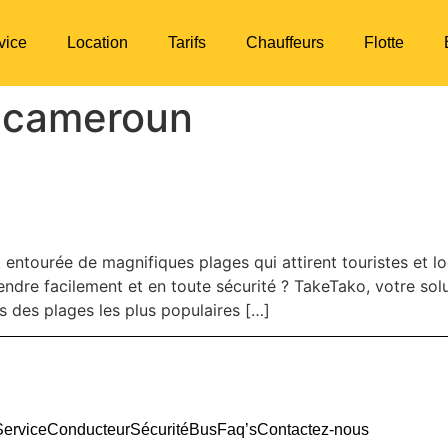
vice
Location
Tarifs
Chauffeurs
Flotte
 cameroun
GES PRES DE DOUALA ET CO
ntourée de magnifiques plages qui attirent touristes et l
ndre facilement et en toute sécurité ? TakeTako, votre solu
s des plages les plus populaires […]
Service
Conducteur
Sécurité
Bus
Faq’s
Contactez-nous