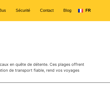
Bus
Sécurité
Contact
Blog
FR
EN
MMENT Y ALLER EN
ocaux en quête de détente. Ces plages offrent
tion de transport fiable, rend vos voyages