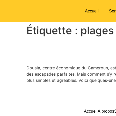
Accueil
Ser
Étiquette :
plages
LES MEILLEURES PLA
TOUTE SECURITE ?
Douala, centre économique du Cameroun, est e
des escapades parfaites. Mais comment s’y re
plus simples et agréables. Voici quelques-une
Accueil
À propos