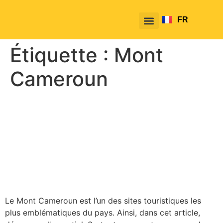
FR
EN
Étiquette :
Mont
Cameroun
Découvrir le Mont
Cameroun : comment s’y
rendre facilement avec
TakeTako
Le Mont Cameroun est l’un des sites touristiques les
plus emblématiques du pays. Ainsi, dans cet article,