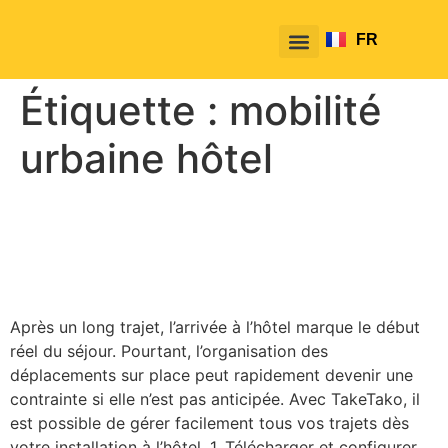
FR
EN
Étiquette :
mobilité
urbaine hôtel
Comment utiliser TakeTako
dès votre arrivée à l’hôtel
Après un long trajet, l’arrivée à l’hôtel marque le début
réel du séjour. Pourtant, l’organisation des
déplacements sur place peut rapidement devenir une
contrainte si elle n’est pas anticipée. Avec TakeTako, il
est possible de gérer facilement tous vos trajets dès
votre installation à l’hôtel. 1. Télécharger et configurer