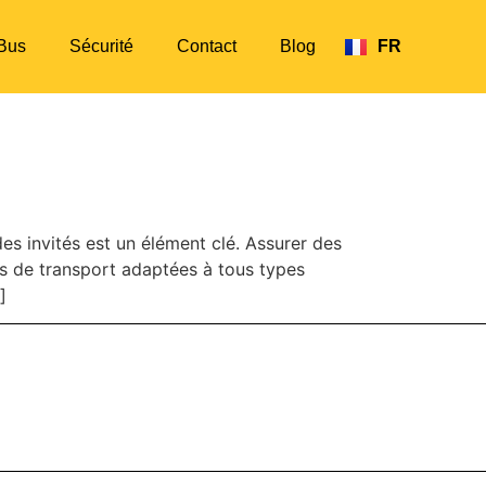
Bus
Sécurité
Contact
Blog
FR
EN
e avec TakeTako
es invités est un élément clé. Assurer des
ns de transport adaptées à tous types
]