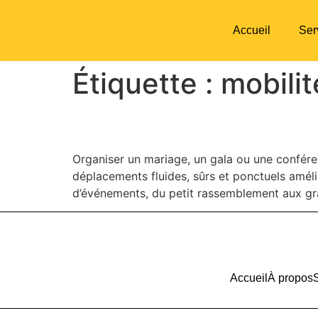
Accueil
Ser
Étiquette :
mobili
Conseils transport po
Organiser un mariage, un gala ou une conféren
déplacements fluides, sûrs et ponctuels amél
d’événements, du petit rassemblement aux gra
Accueil
À propos