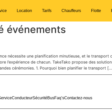
vice
Location
Tarifs
Chauffeurs
Flotte
té événements
ur mariage, gala ou conférenc
ce nécessite une planification minutieuse, et le transport d
iore l’expérience de chacun. TakeTako propose des solutio
ndes cérémonies. 1. Pourquoi bien planifier le transport […
Service
Conducteur
Sécurité
Bus
Faq’s
Contactez-nous