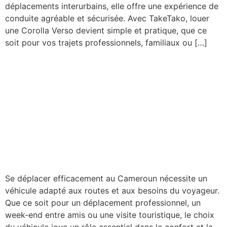
déplacements interurbains, elle offre une expérience de
conduite agréable et sécurisée. Avec TakeTako, louer
une Corolla Verso devient simple et pratique, que ce
soit pour vos trajets professionnels, familiaux ou […]
Top 10 des meilleures
voitures à louer pour se
déplacer au Cameroun :
voyagez confortablement
avec TakeTako
Se déplacer efficacement au Cameroun nécessite un
véhicule adapté aux routes et aux besoins du voyageur.
Que ce soit pour un déplacement professionnel, un
week-end entre amis ou une visite touristique, le choix
du véhicule joue un rôle essentiel dans le confort et la