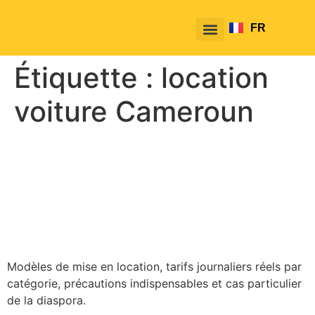
FR
EN
Étiquette :
location
voiture Cameroun
Louer sa voiture pour
gagner de l’argent au
Cameroun : ce qu’il faut
savoir
Modèles de mise en location, tarifs journaliers réels par
catégorie, précautions indispensables et cas particulier
de la diaspora.