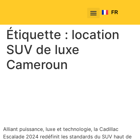
FR
EN
Étiquette :
location
SUV de luxe
Cameroun
Cadillac Escalade 2024 : le
SUV de prestige par
excellence avec TakeTako
Alliant puissance, luxe et technologie, la Cadillac
Escalade 2024 redéfinit les standards du SUV haut de