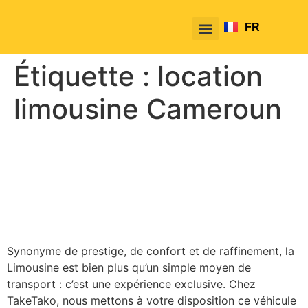
FR
EN
Étiquette :
location
limousine Cameroun
La Limousine : Le symbole
du luxe et de l’élégance
avec TakeTako
Synonyme de prestige, de confort et de raffinement, la
Limousine est bien plus qu’un simple moyen de
transport : c’est une expérience exclusive. Chez
TakeTako, nous mettons à votre disposition ce véhicule