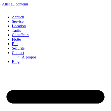
Aller au contenu
Accueil
Service
Location
Tarifs
Chauffeurs
Flotte
Bus
Sécurité
Contact
À propos
Blog