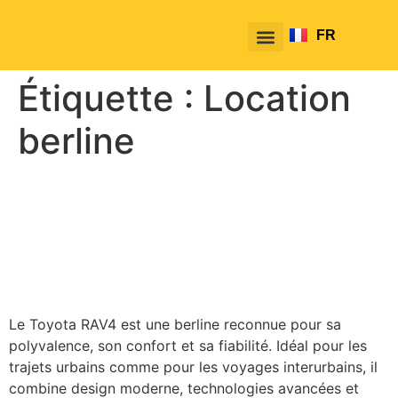
FR
EN
Étiquette :
Location
berline
Toyota RAV4 : Confort,
performance et sécurité
avec TakeTako
Le Toyota RAV4 est une berline reconnue pour sa
polyvalence, son confort et sa fiabilité. Idéal pour les
trajets urbains comme pour les voyages interurbains, il
combine design moderne, technologies avancées et