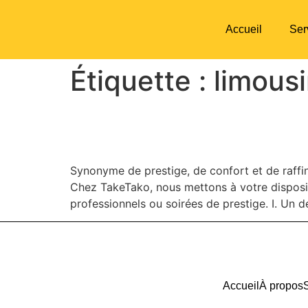
Accueil
Ser
Étiquette :
limous
La Limousine : Le symb
Synonyme de prestige, de confort et de raffin
Chez TakeTako, nous mettons à votre disposit
professionnels ou soirées de prestige. I. Un d
Accueil
À propos