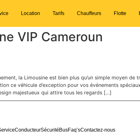
vice
Location
Tarifs
Chauffeurs
Flotte
ine VIP Cameroun
ole du luxe et de l’élégance 
ement, la Limousine est bien plus qu’un simple moyen de tr
ion ce véhicule d’exception pour vos événements spéciaux,
esign majestueux qui attire tous les regards […]
Service
Conducteur
Sécurité
Bus
Faq’s
Contactez-nous