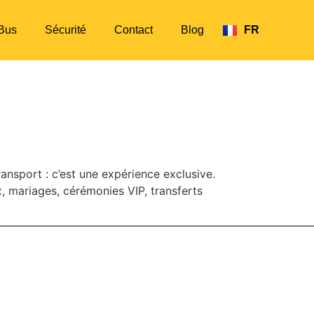
Bus
Sécurité
Contact
Blog
FR
EN
avec TakeTako
ansport : c’est une expérience exclusive.
 mariages, cérémonies VIP, transferts