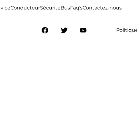
rvice
Conducteur
Sécurité
Bus
Faq’s
Contactez-nous
Politiqu