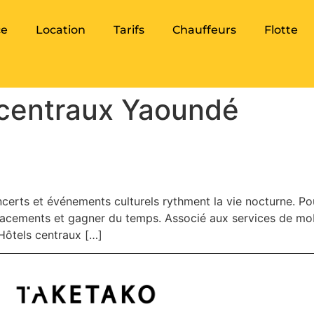
ce
Location
Tarifs
Chauffeurs
Flotte
 centraux Yaoundé
s pour profiter des fêtes à Y
certs et événements culturels rythment la vie nocturne. Pou
 déplacements et gagner du temps. Associé aux services de m
 Hôtels centraux […]