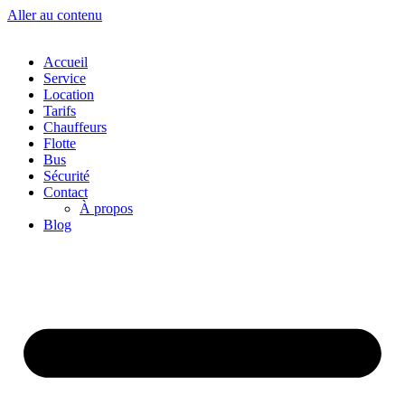
Aller au contenu
Accueil
Service
Location
Tarifs
Chauffeurs
Flotte
Bus
Sécurité
Contact
À propos
Blog