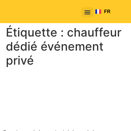
FR
EN
Étiquette :
chauffeur
dédié événement
privé
Événements privés :
comment réserver un
chauffeur dédié avec
TakeTako