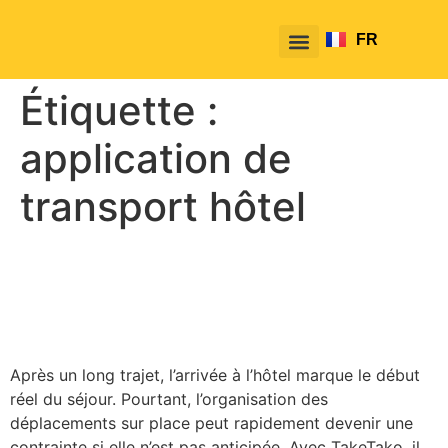
FR
EN
Étiquette :
application de
transport hôtel
Comment utiliser TakeTako
dès votre arrivée à l’hôtel
Après un long trajet, l’arrivée à l’hôtel marque le début
réel du séjour. Pourtant, l’organisation des
déplacements sur place peut rapidement devenir une
contrainte si elle n’est pas anticipée. Avec TakeTako, il