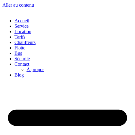
Aller au contenu
Accueil
Service
Location
Tarifs
Chauffeurs
Flotte
Bus
Sécurité
Contact
À propos
Blog