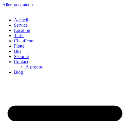
Aller au contenu
Accueil
Service
Location
Tarifs
Chauffeurs
Flotte
Bus
Sécurité
Contact
À propos
Blog