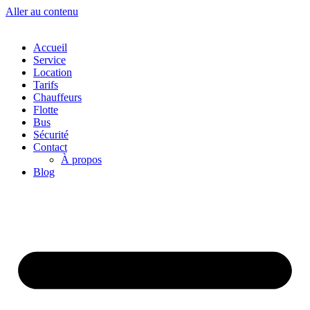
Aller au contenu
Accueil
Service
Location
Tarifs
Chauffeurs
Flotte
Bus
Sécurité
Contact
À propos
Blog