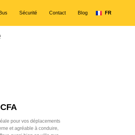
Bus
Sécurité
Contact
Blog
FR
EN
é
FCFA
idéale pour vos déplacements
rne et agréable à conduire,