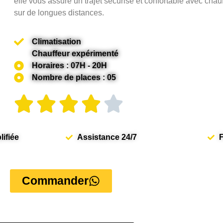
elle vous assure un trajet sécurisé et confortable avec chauf
sur de longues distances.
Climatisation
Chauffeur expérimenté
Horaires : 07H - 20H
Nombre de places : 05
ifiée
Assistance 24/7
F
Commander