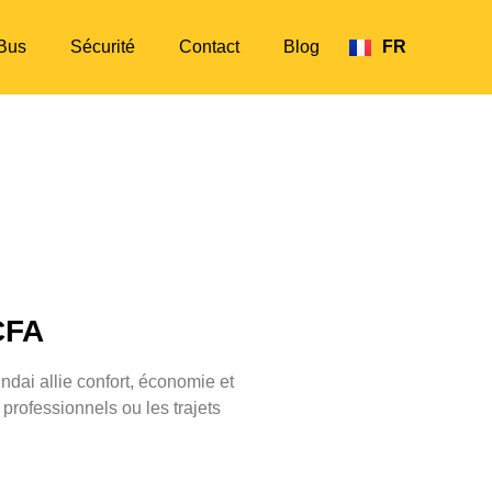
Bus
Sécurité
Contact
Blog
FR
EN
CFA
ndai allie confort, économie et
 professionnels ou les trajets