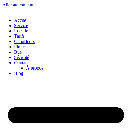
Aller au contenu
Accueil
Service
Location
Tarifs
Chauffeurs
Flotte
Bus
Sécurité
Contact
À propos
Blog