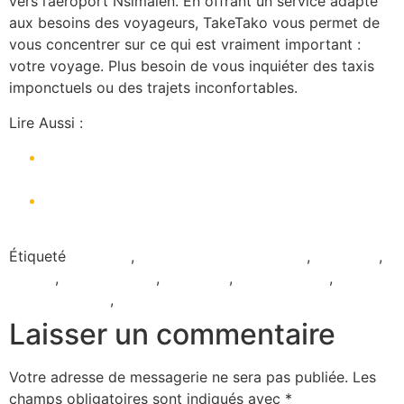
vers l’aéroport Nsimalen. En offrant un service adapté
aux besoins des voyageurs, TakeTako vous permet de
vous concentrer sur ce qui est vraiment important :
votre voyage. Plus besoin de vous inquiéter des taxis
imponctuels ou des trajets inconfortables.
Lire Aussi :
Quelle est la meilleure façon de se rendre à
l’aéroport de Douala ou Yaoundé ?
Comment se déplacer de manière sécurisée au
Cameroun ?
Étiqueté
aéroport
,
Application de transport
,
chauffeur
,
course
,
course privée
,
TakeTako
,
Taxi Yaoundé
,
Voiture
avec chauffeur
,
VTC
Laisser un commentaire
Votre adresse de messagerie ne sera pas publiée.
Les
champs obligatoires sont indiqués avec
*