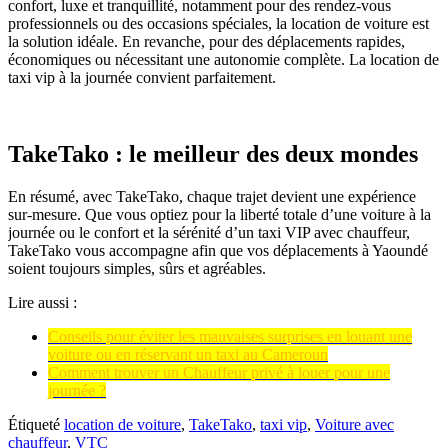
confort, luxe et tranquillité, notamment pour des rendez-vous
professionnels ou des occasions spéciales, la location de voiture est
la solution idéale. En revanche, pour des déplacements rapides,
économiques ou nécessitant une autonomie complète. La location de
taxi vip à la journée convient parfaitement.
TakeTako : le meilleur des deux mondes
En résumé, avec TakeTako, chaque trajet devient une expérience
sur-mesure. Que vous optiez pour la liberté totale d’une voiture à la
journée ou le confort et la sérénité d’un taxi VIP avec chauffeur,
TakeTako vous accompagne afin que vos déplacements à Yaoundé
soient toujours simples, sûrs et agréables.
Lire aussi :
Conseils pour éviter les mauvaises surprises en louant une
voiture ou en réservant un taxi au Cameroun
Comment trouver un Chauffeur privé à louer pour une
journée ?
Étiqueté
location de voiture
,
TakeTako
,
taxi vip
,
Voiture avec
chauffeur
,
VTC