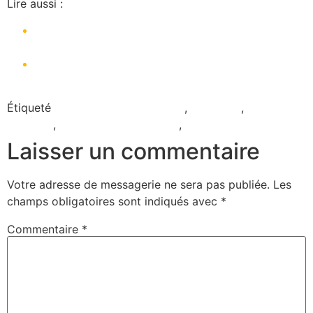
Lire aussi :
6 astuces efficaces pour réduire vos frais de
transport au Cameroun pendant les vacances
5 CONSEILS ESSENTIELS POUR UNE LOCATION
DE VOITURE EN TOUTE CONFIANCE
Étiqueté
Application de transport
,
TakeTako
,
Taxi
Yaoundé
,
Voiture avec chauffeur
,
VTC
Laisser un commentaire
Votre adresse de messagerie ne sera pas publiée.
Les
champs obligatoires sont indiqués avec
*
Commentaire
*